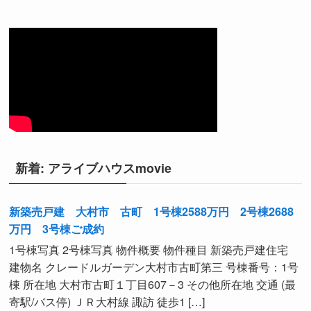
新着: アライブハウスmovie
新築売戸建 大村市 古町 1号棟2588万円 2号棟2688
万円 3号棟ご成約
1号棟写真 2号棟写真 物件概要 物件種目 新築売戸建住宅
建物名 クレードルガーデン大村市古町第三 号棟番号：1号
棟 所在地 大村市古町１丁目607－3 その他所在地 交通 (最
寄駅/バス停) ＪＲ大村線 諏訪 徒歩1 […]