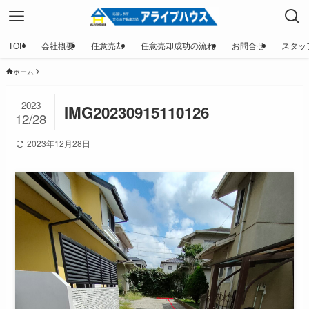
TOP
会社概要
任意売却
任意売却成功の流れ
お問合せ
スタッ
ホーム
2023
IMG20230915110126
12/28
2023年12月28日