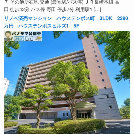
７ その他所在地 交通 (最寄駅/バス停) ＪＲ長崎本線 高
田 徒歩42分 バス停 野田 停歩7分 利用駅1 […]
リノベ済売マンション ハウステンボス町 3LDK 2290
万円 ハウステンボスヒルズ1－5F