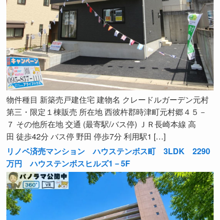
物件種目 新築売戸建住宅 建物名 クレードルガーデン元村
第三・限定１棟販売 所在地 西彼杵郡時津町元村郷４５－
７ その他所在地 交通 (最寄駅/バス停) ＪＲ長崎本線 高
田 徒歩42分 バス停 野田 停歩7分 利用駅1 […]
リノベ済売マンション ハウステンボス町 3LDK 2290
万円 ハウステンボスヒルズ1－5F