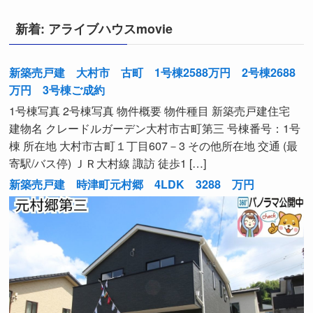
新着: アライブハウスmovie
新築売戸建 大村市 古町 1号棟2588万円 2号棟2688
万円 3号棟ご成約
1号棟写真 2号棟写真 物件概要 物件種目 新築売戸建住宅
建物名 クレードルガーデン大村市古町第三 号棟番号：1号
棟 所在地 大村市古町１丁目607－3 その他所在地 交通 (最
寄駅/バス停) ＪＲ大村線 諏訪 徒歩1 […]
新築売戸建 時津町元村郷 4LDK 3288 万円