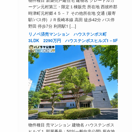
物件種目 新築売戸建住宅 建物名 クレードルガ
ーデン元村第三・限定１棟販売 所在地 西彼杵郡
時津町元村郷４５－７ その他所在地 交通 (最寄
駅/バス停) ＪＲ長崎本線 高田 徒歩42分 バス停
野田 停歩7分 利用駅1 […]
リノベ済売マンション ハウステンボス町
3LDK 2290万円 ハウステンボスヒルズ1－5F
物件種目 売マンション 建物名 ハウステンボス
ヒルズ１ 部屋番号：502(一般向非公開) 所在地