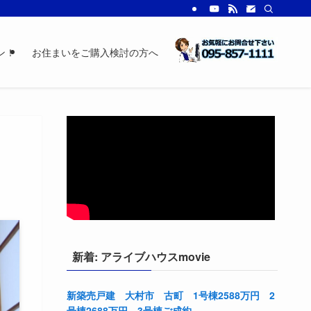
ン！
お住まいをご購入検討の方へ
新着: アライブハウスmovie
新築売戸建 大村市 古町 1号棟2588万円 2
号棟2688万円 3号棟ご成約