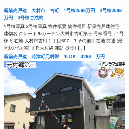
新築売戸建 大村市 古町 1号棟2588万円 2号棟2688
万円 3号棟ご成約
1号棟写真 2号棟写真 物件概要 物件種目 新築売戸建住宅
建物名 クレードルガーデン大村市古町第三 号棟番号：1号
棟 所在地 大村市古町１丁目607－3 その他所在地 交通 (最
寄駅/バス停) ＪＲ大村線 諏訪 徒歩1 […]
新築売戸建 時津町元村郷 4LDK 3288 万円