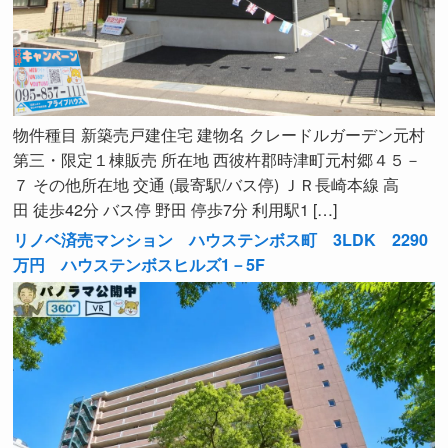
物件種目 新築売戸建住宅 建物名 クレードルガーデン元村
第三・限定１棟販売 所在地 西彼杵郡時津町元村郷４５－
７ その他所在地 交通 (最寄駅/バス停) ＪＲ長崎本線 高
田 徒歩42分 バス停 野田 停歩7分 利用駅1 […]
リノベ済売マンション ハウステンボス町 3LDK 2290
万円 ハウステンボスヒルズ1－5F