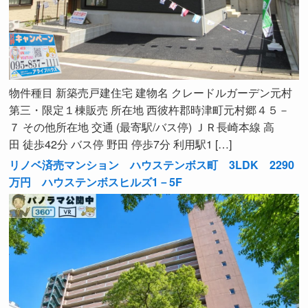
物件種目 新築売戸建住宅 建物名 クレードルガーデン元村
第三・限定１棟販売 所在地 西彼杵郡時津町元村郷４５－
７ その他所在地 交通 (最寄駅/バス停) ＪＲ長崎本線 高
田 徒歩42分 バス停 野田 停歩7分 利用駅1 […]
リノベ済売マンション ハウステンボス町 3LDK 2290
万円 ハウステンボスヒルズ1－5F