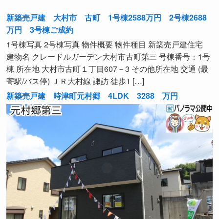
新築売戸建 大村市 古町 1号棟2588万円 2号棟2688
万円 3号棟ご成約
1号棟写真 2号棟写真 物件概要 物件種目 新築売戸建住宅
建物名 クレードルガーデン大村市古町第三 号棟番号：1号
棟 所在地 大村市古町１丁目607－3 その他所在地 交通 (最
寄駅/バス停) ＪＲ大村線 諏訪 徒歩1 […]
新築売戸建 時津町元村郷 4LDK 3288 万円