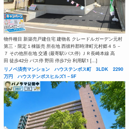
物件種目 新築売戸建住宅 建物名 クレードルガーデン元村
第三・限定１棟販売 所在地 西彼杵郡時津町元村郷４５－
７ その他所在地 交通 (最寄駅/バス停) ＪＲ長崎本線 高
田 徒歩42分 バス停 野田 停歩7分 利用駅1 […]
リノベ済売マンション ハウステンボス町 3LDK 2290
万円 ハウステンボスヒルズ1－5F