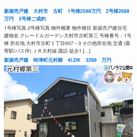
新築売戸建 大村市 古町 1号棟2588万円 2号棟2688
万円 3号棟ご成約
1号棟写真 2号棟写真 物件概要 物件種目 新築売戸建住宅
建物名 クレードルガーデン大村市古町第三 号棟番号：1号
棟 所在地 大村市古町１丁目607－3 その他所在地 交通 (最
寄駅/バス停) ＪＲ大村線 諏訪 徒歩1 […]
新築売戸建 時津町元村郷 4LDK 3288 万円