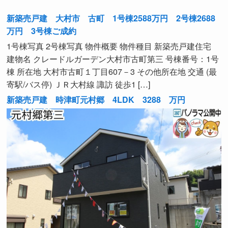
新築売戸建 大村市 古町 1号棟2588万円 2号棟2688
万円 3号棟ご成約
1号棟写真 2号棟写真 物件概要 物件種目 新築売戸建住宅
建物名 クレードルガーデン大村市古町第三 号棟番号：1号
棟 所在地 大村市古町１丁目607－3 その他所在地 交通 (最
寄駅/バス停) ＪＲ大村線 諏訪 徒歩1 […]
新築売戸建 時津町元村郷 4LDK 3288 万円