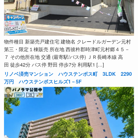
物件種目 新築売戸建住宅 建物名 クレードルガーデン元村
第三・限定１棟販売 所在地 西彼杵郡時津町元村郷４５－
７ その他所在地 交通 (最寄駅/バス停) ＪＲ長崎本線 高
田 徒歩42分 バス停 野田 停歩7分 利用駅1 […]
リノベ済売マンション ハウステンボス町 3LDK 2290
万円 ハウステンボスヒルズ1－5F