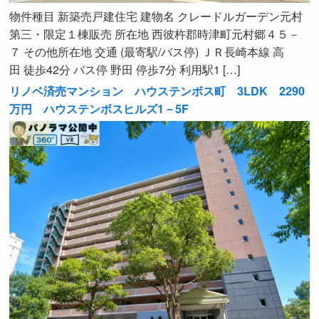
物件種目 新築売戸建住宅 建物名 クレードルガーデン元村
第三・限定１棟販売 所在地 西彼杵郡時津町元村郷４５－
７ その他所在地 交通 (最寄駅/バス停) ＪＲ長崎本線 高
田 徒歩42分 バス停 野田 停歩7分 利用駅1 […]
リノベ済売マンション ハウステンボス町 3LDK 2290
万円 ハウステンボスヒルズ1－5F