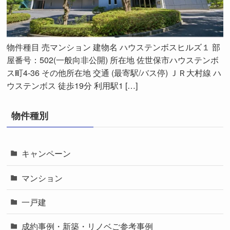
物件種目 売マンション 建物名 ハウステンボスヒルズ１ 部
屋番号：502(一般向非公開) 所在地 佐世保市ハウステンボ
ス町4-36 その他所在地 交通 (最寄駅/バス停) ＪＲ大村線 ハ
ウステンボス 徒歩19分 利用駅1 […]
物件種別
キャンペーン
マンション
一戸建
成約事例・新築・リノベご参考事例