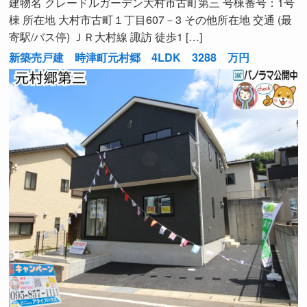
建物名 クレードルガーデン大村市古町第三 号棟番号：1号
棟 所在地 大村市古町１丁目607－3 その他所在地 交通 (最
寄駅/バス停) ＪＲ大村線 諏訪 徒歩1 […]
新築売戸建 時津町元村郷 4LDK 3288 万円