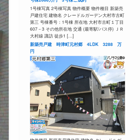
1号棟写真 2号棟写真 物件概要 物件種目 新築売
戸建住宅 建物名 クレードルガーデン大村市古町
第三 号棟番号：1号棟 所在地 大村市古町１丁目
607－3 その他所在地 交通 (最寄駅/バス停) ＪＲ
大村線 諏訪 徒歩1 […]
新築売戸建 時津町元村郷 4LDK 3288 万
円