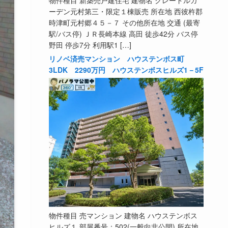
物件種目 新築売戸建住宅 建物名 クレードルガ
ーデン元村第三・限定１棟販売 所在地 西彼杵郡
時津町元村郷４５－７ その他所在地 交通 (最寄
駅/バス停) ＪＲ長崎本線 高田 徒歩42分 バス停
野田 停歩7分 利用駅1 […]
リノベ済売マンション ハウステンボス町
3LDK 2290万円 ハウステンボスヒルズ1－5F
物件種目 売マンション 建物名 ハウステンボス
ヒルズ１ 部屋番号：502(一般向非公開) 所在地