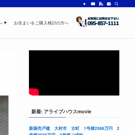
ン！
お住まいをご購入検討の方へ
新着: アライブハウスmovie
新築売戸建 大村市 古町 1号棟2588万円 2
号棟2688万円 3号棟ご成約