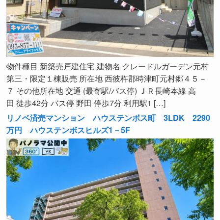
物件種目 新築売戸建住宅 建物名 クレードルガーデン元村
第三・限定１棟販売 所在地 西彼杵郡時津町元村郷４５－
７ その他所在地 交通 (最寄駅/バス停) ＪＲ長崎本線 高
田 徒歩42分 バス停 野田 停歩7分 利用駅1 […]
リノベ済売マンション ハウステンボス町 3LDK 2290
万円 ハウステンボスヒルズ1－5F