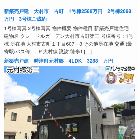
新築売戸建 大村市 古町 1号棟2588万円 2号棟2688
万円 3号棟ご成約
1号棟写真 2号棟写真 物件概要 物件種目 新築売戸建住宅
建物名 クレードルガーデン大村市古町第三 号棟番号：1号
棟 所在地 大村市古町１丁目607－3 その他所在地 交通 (最
寄駅/バス停) ＪＲ大村線 諏訪 徒歩1 […]
新築売戸建 時津町元村郷 4LDK 3288 万円