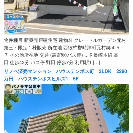
物件種目 新築売戸建住宅 建物名 クレードルガーデン元村
第三・限定１棟販売 所在地 西彼杵郡時津町元村郷４５－
７ その他所在地 交通 (最寄駅/バス停) ＪＲ長崎本線 高
田 徒歩42分 バス停 野田 停歩7分 利用駅1 […]
リノベ済売マンション ハウステンボス町 3LDK 2290
万円 ハウステンボスヒルズ1－5F