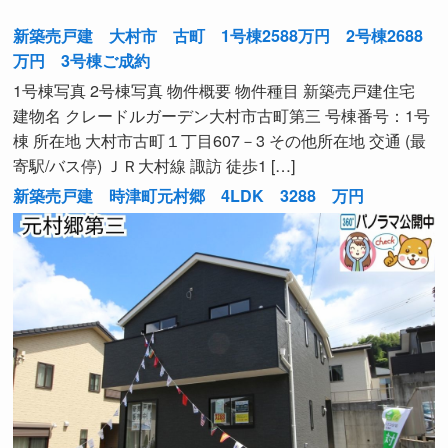
新築売戸建 大村市 古町 1号棟2588万円 2号棟2688
万円 3号棟ご成約
1号棟写真 2号棟写真 物件概要 物件種目 新築売戸建住宅
建物名 クレードルガーデン大村市古町第三 号棟番号：1号
棟 所在地 大村市古町１丁目607－3 その他所在地 交通 (最
寄駅/バス停) ＪＲ大村線 諏訪 徒歩1 […]
新築売戸建 時津町元村郷 4LDK 3288 万円