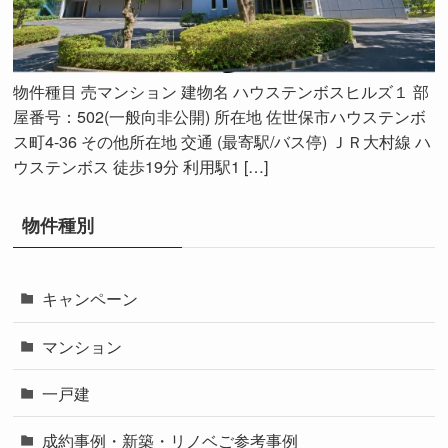
物件種目 売マンション 建物名 ハウステンボスヒルズ１ 部
屋番号：502(一般向非公開) 所在地 佐世保市ハウステンボ
ス町4-36 その他所在地 交通 (最寄駅/バス停) ＪＲ大村線 ハ
ウステンボス 徒歩19分 利用駅1 […]
物件種別
キャンペーン
マンション
一戸建
成約事例・新築・リノベご参考事例