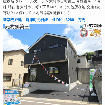
建物名 クレードルガーデン大村市古町第三 号棟番号：1号
棟 所在地 大村市古町１丁目607－3 その他所在地 交通 (最
寄駅/バス停) ＪＲ大村線 諏訪 徒歩1 […]
新築売戸建 時津町元村郷 4LDK 3288 万円