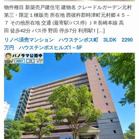
物件種目 新築売戸建住宅 建物名 クレードルガーデン元村
第三・限定１棟販売 所在地 西彼杵郡時津町元村郷４５－
７ その他所在地 交通 (最寄駅/バス停) ＪＲ長崎本線 高
田 徒歩42分 バス停 野田 停歩7分 利用駅1 […]
リノベ済売マンション ハウステンボス町 3LDK 2290
万円 ハウステンボスヒルズ1－5F