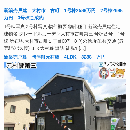
新築売戸建 大村市 古町 1号棟2588万円 2号棟2688
万円 3号棟ご成約
1号棟写真 2号棟写真 物件概要 物件種目 新築売戸建住宅
建物名 クレードルガーデン大村市古町第三 号棟番号：1号
棟 所在地 大村市古町１丁目607－3 その他所在地 交通 (最
寄駅/バス停) ＪＲ大村線 諏訪 徒歩1 […]
新築売戸建 時津町元村郷 4LDK 3288 万円