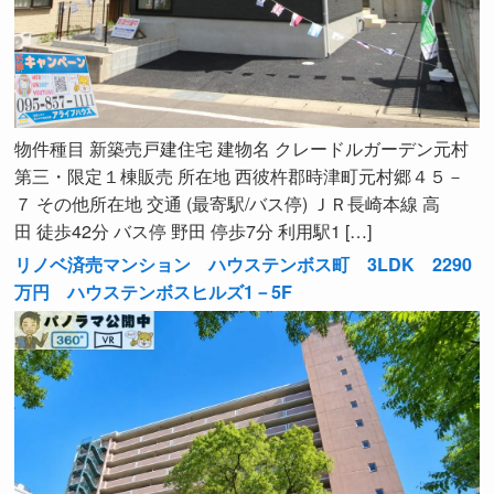
物件種目 新築売戸建住宅 建物名 クレードルガーデン元村
第三・限定１棟販売 所在地 西彼杵郡時津町元村郷４５－
７ その他所在地 交通 (最寄駅/バス停) ＪＲ長崎本線 高
田 徒歩42分 バス停 野田 停歩7分 利用駅1 […]
リノベ済売マンション ハウステンボス町 3LDK 2290
万円 ハウステンボスヒルズ1－5F