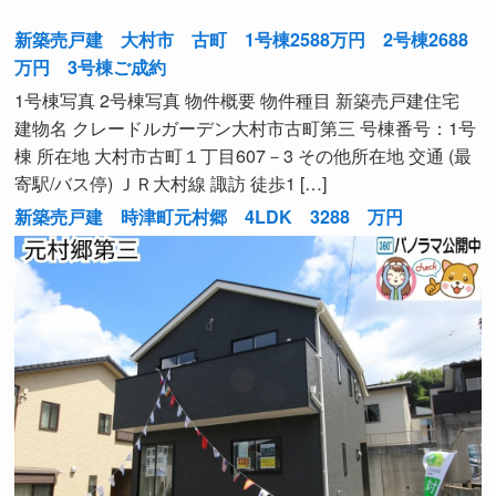
新築売戸建 大村市 古町 1号棟2588万円 2号棟2688
万円 3号棟ご成約
1号棟写真 2号棟写真 物件概要 物件種目 新築売戸建住宅
建物名 クレードルガーデン大村市古町第三 号棟番号：1号
棟 所在地 大村市古町１丁目607－3 その他所在地 交通 (最
寄駅/バス停) ＪＲ大村線 諏訪 徒歩1 […]
新築売戸建 時津町元村郷 4LDK 3288 万円