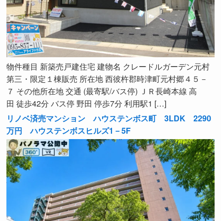
物件種目 新築売戸建住宅 建物名 クレードルガーデン元村
第三・限定１棟販売 所在地 西彼杵郡時津町元村郷４５－
７ その他所在地 交通 (最寄駅/バス停) ＪＲ長崎本線 高
田 徒歩42分 バス停 野田 停歩7分 利用駅1 […]
リノベ済売マンション ハウステンボス町 3LDK 2290
万円 ハウステンボスヒルズ1－5F