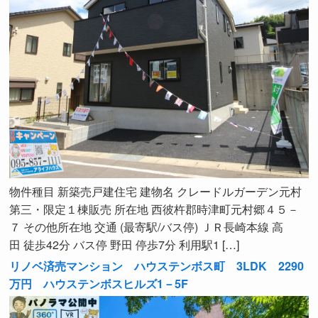
物件種目 新築売戸建住宅 建物名 クレードルガーデン元村
第三・限定１棟販売 所在地 西彼杵郡時津町元村郷４５－
７ その他所在地 交通 (最寄駅/バス停) ＪＲ長崎本線 高
田 徒歩42分 バス停 野田 停歩7分 利用駅1 […]
リノベ済売マンション ハウステンボス町 3LDK 2290
万円 ハウステンボスヒルズ1－5F