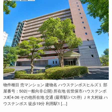
物件種目 売マンション 建物名 ハウステンボスヒルズ１ 部
屋番号：502(一般向非公開) 所在地 佐世保市ハウステンボ
ス町4-36 その他所在地 交通 (最寄駅/バス停) ＪＲ大村線 ハ
ウステンボス 徒歩19分 利用駅1 […]