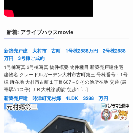
新着: アライブハウスmovie
新築売戸建 大村市 古町 1号棟2588万円 2号棟2688
万円 3号棟ご成約
1号棟写真 2号棟写真 物件概要 物件種目 新築売戸建住宅
建物名 クレードルガーデン大村市古町第三 号棟番号：1号
棟 所在地 大村市古町１丁目607－3 その他所在地 交通 (最
寄駅/バス停) ＪＲ大村線 諏訪 徒歩1 […]
新築売戸建 時津町元村郷 4LDK 3288 万円