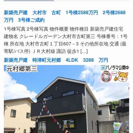
新築売戸建 大村市 古町 1号棟2588万円 2号棟2688
万円 3号棟ご成約
1号棟写真 2号棟写真 物件概要 物件種目 新築売戸建住宅
建物名 クレードルガーデン大村市古町第三 号棟番号：1号
棟 所在地 大村市古町１丁目607－3 その他所在地 交通 (最
寄駅/バス停) ＪＲ大村線 諏訪 徒歩1 […]
新築売戸建 時津町元村郷 4LDK 3288 万円