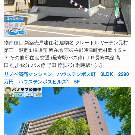
物件種目 新築売戸建住宅 建物名 クレードルガーデン元村
第三・限定１棟販売 所在地 西彼杵郡時津町元村郷４５－
７ その他所在地 交通 (最寄駅/バス停) ＪＲ長崎本線 高
田 徒歩42分 バス停 野田 停歩7分 利用駅1 […]
リノベ済売マンション ハウステンボス町 3LDK 2290
万円 ハウステンボスヒルズ1－5F